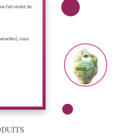
me l’ail violet de
lamelles), sous
ODUITS