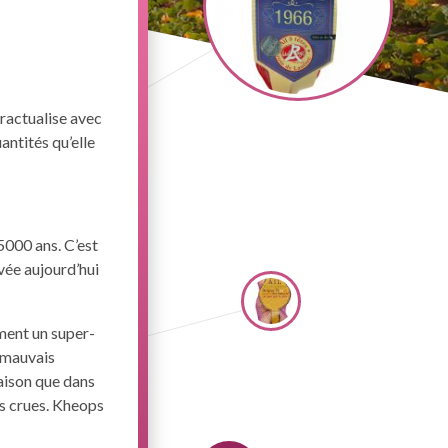
tractualise avec
antités qu’elle
 5000 ans. C’est
vée aujourd’hui
ement un super-
 mauvais
raison que dans
s crues. Kheops