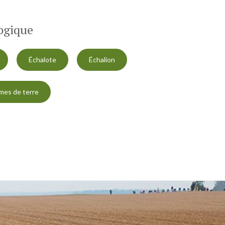
logique
Échalote
Échalion
es de terre