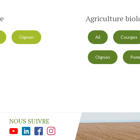
le
Agriculture bio
Oignon
Ail
Courges
Oignon
Pomm
NOUS SUIVRE