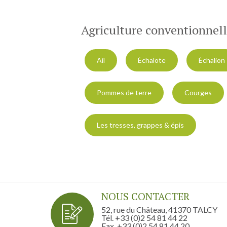
Agriculture conventionnel
Ail
Échalote
Échalion
Pommes de terre
Courges
Les tresses, grappes & épis
NOUS CONTACTER
52, rue du Château, 41370 TALCY
Tél. +33 (0)2 54 81 44 22
Fax. +33 (0)2 54 81 44 20