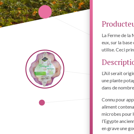
Producteu
La Ferme de la 
eux, sur la base
utilise. Ceci p
Descripti
L’Ail serait orig
une plante potag
dans de nombreu
Connu pour appo
aliment contena
microbes pour lu
l’Egypte ancien
en grave une go