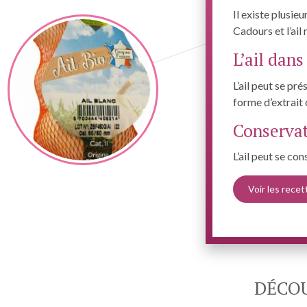
Il existe plusieu
Cadours et l’ail
L’ail dan
L’ail peut se pr
forme d’extrait 
Conserva
L’ail peut se co
Voir les recet
DÉCOU