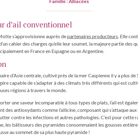
Famille : Alliacées
r d’ail conventionnel
Motte s’approvisionne auprès de
partenaires producteurs
. Elle con
 d’un cahier des charges qu’elle leur soumet, la majeure partie des qu
rincipalement en France en Espagne ou en Argentine.
on
inaire d’Asie centrale, cultivé près de la mer Caspienne il y a plus de
ère capable de s’adapter à des climats très différents qui est culti
ses régions à travers le monde.
rter une saveur incomparable à tous types de plats, l’ail est égal
nt des antioxydants comme l’allicine, composant qui s’attaque aux
tter contre les infections et autres pathologies. C’est pour cette 
ne, les bâtisseurs des pyramides consommaient les gousses entière
usse au sommet de sa plus haute pyramide !