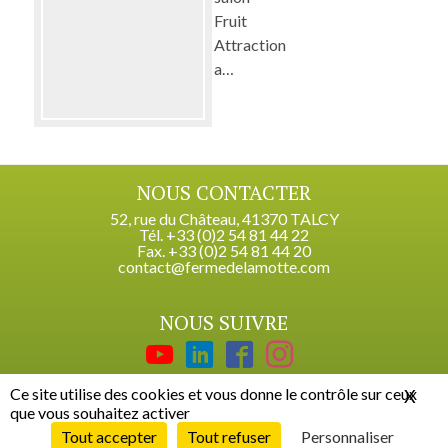
Fruit
Attraction
a…
NOUS CONTACTER
52, rue du Château, 41370 TALCY
Tél. +33 (0)2 54 81 44 22
Fax. +33 (0)2 54 81 44 20
contact@fermedelamotte.com
NOUS SUIVRE
Ce site utilise des cookies et vous donne le contrôle sur ceux
X
Mas
que vous souhaitez activer
© 2026 Ferme de la Motte, tous droits réservés
Plan du site
Conditions Générales d’Utilisation
Politique de confidentialité
Tout accepter
Tout refuser
Personnaliser
Gestion des cookies
Mentions légales