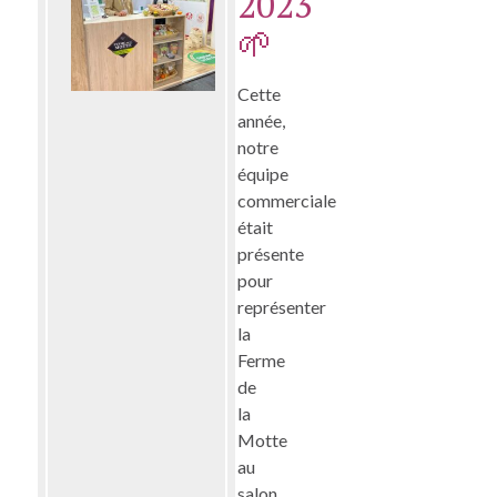
2023
🌱
Cette
année,
notre
équipe
commerciale
était
présente
pour
représenter
la
Ferme
de
la
Motte
au
salon