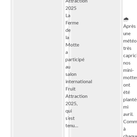
Attraction
2025
La
🌧︎
Ferme
Après
de
une
la
météo
Motte
très
a
capric
participé
nos
au
mini-
salon
motte
international
ont
Fruit
été
Attraction
planté
2025,
mi
qui
avril.
s’est
Comm
tenu…
à
chaqu