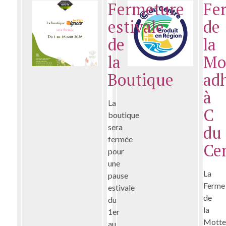
Fermeture
Fe
estivale
de
de
la
la
Mo
Boutique
ad
à
La
C
boutique
sera
du
fermée
Ce
pour
une
La
pause
Ferme
estivale
de
du
la
1er
Mott
au