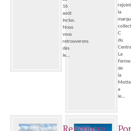
rejoin
16
la
août
marqu
inclus.
collec
Nous
C
vous
du
retrouverons
Centr
dès
La
le…
Ferme
de
la
Mott
a
le…
Rencontre
Po