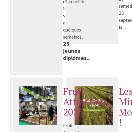
d’accueillir,
samed
il
20
y
septe
a
la…
quelques
semaines,
𝟮𝟱
𝗷𝗲𝘂𝗻𝗲𝘀
𝗱𝗶𝗽𝗹𝗼̂𝗺𝗲́𝘀…
Fruit
Le
Attraction
Mi
2025
Mo
!
Fruit