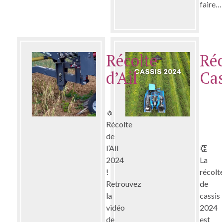
faire…
Récolte
Réc
d’Ail
Ca
🧄
Récolte
de
l’Ail
👏
2024
La
!
récolt
Retrouvez
de
la
cassis
vidéo
2024
de
est