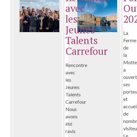
avec
Ou
les
20
Jeunes
La
Talents
Ferme
Carrefour
de
la
Mott
Rencontre
a
avec
ouver
les
ses
Jeunes
porte
Talents
et
Carrefour
accueil
Nous
de
avons
nombr
été
visite
ravis
Le