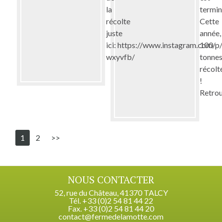
la
termin
récolte
Cette
juste
année,
ici: https://www.instagram.com/p
100
wxyvfb/
tonne
récolt
!
Retro
1
2
>>
NOUS CONTACTER
52, rue du Château, 41370 TALCY
Tél. +33 (0)2 54 81 44 22
Fax. +33 (0)2 54 81 44 20
contact@fermedelamotte.com